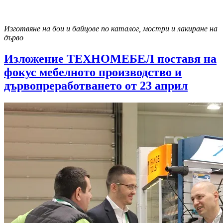
Изготвяне на бои и байцове по каталог, мостри и лакиране на
дърво
Изложение ТЕХНОМЕБЕЛ поставя на
фокус мебелното производство и
дървопреработването от 23 април