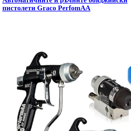
Автоматичните и ръчните бояджийски
пистолети Graco PerfomAA