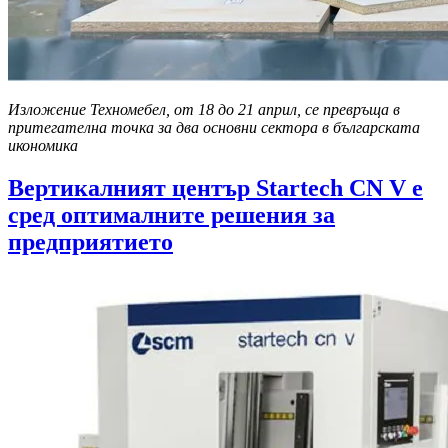
Изложение Техномебел, от 18 до 21 април, се превръща в
притегателна точка за два основни сектора в българската
икономика
Вертикалният център Startech CN V е
сред оптималните решения за
предприятието