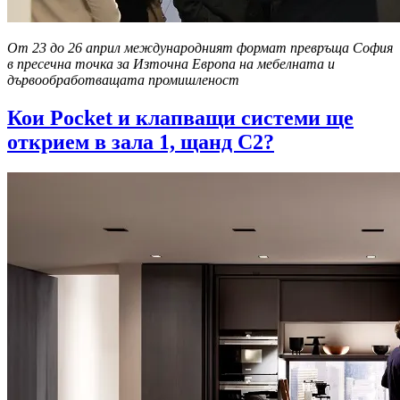
От 23 до 26 април международният формат превръща София
в пресечна точка за Източна Европа на мебелната и
дървообработващата промишленост
Кои Pocket и клапващи системи ще
открием в зала 1, щанд С2?