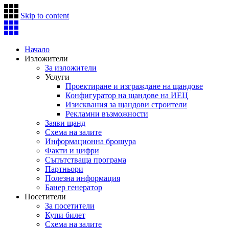
Skip to content
Начало
Изложители
За изложители
Услуги
Проектиране и изграждане на щандове
Конфигуратор на щандове на ИЕЦ
Изисквания за щандови строители
Рекламни възможности
Заяви щанд
Схема на залите
Информационна брошура
Факти и цифри
Съпътстваща програма
Партньори
Полезна информация
Банер генератор
Посетители
За посетители
Купи билет
Схема на залите