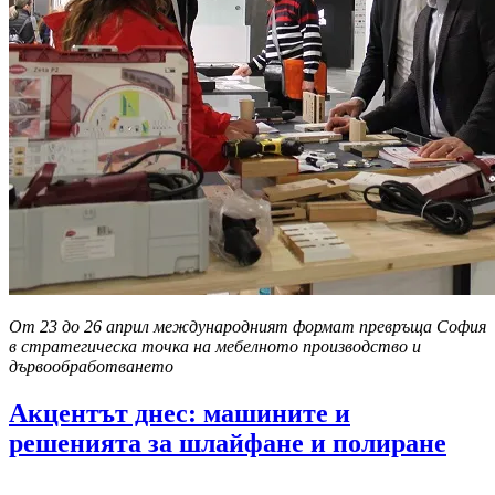
От 23 до 26 април международният формат превръща София
в стратегическа точка на мебелното производство и
дървообработването
Акцентът днес: машините и
решенията за шлайфане и полиране