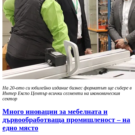
На 20-ото си юбилейно издание бизнес форматът ще събере в
Интер Експо Център всички сегменти на икономическия
сектор
Много иновации за мебелната и
дървообработваща промишленост – на
едно място