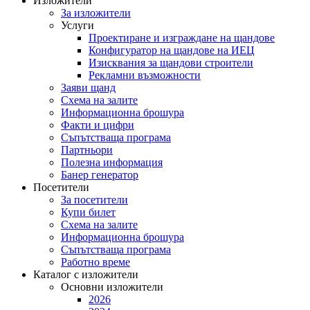
Изложители
За изложители
Услуги
Проектиране и изграждане на щандове
Конфигуратор на щандове на ИЕЦ
Изисквания за щандови строители
Рекламни възможности
Заяви щанд
Схема на залите
Информационна брошура
Факти и цифри
Съпътстваща програма
Партньори
Полезна информация
Банер генератор
Посетители
За посетители
Купи билет
Схема на залите
Информационна брошура
Съпътстваща програма
Работно време
Каталог с изложители
Основни изложители
2026