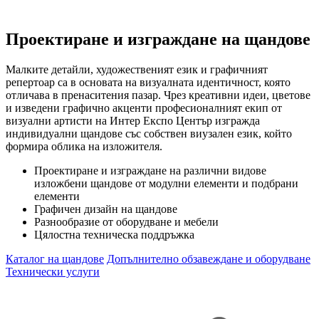
Проектиране и изграждане на щандове
Малките детайли, художественият език и графичният
репертоар са в основата на визуалната идентичност, която
отличава в пренаситения пазар. Чрез креативни идеи, цветове
и изведени графично акценти професионалният екип от
визуални артисти на Интер Експо Център изгражда
индивидуални щандове със собствен виузален език, който
формира облика на изложителя.
Проектиране и изграждане на различни видове
изложбени щандове от модулни елементи и подбрани
елементи
Графичен дизайн на щандове
Разнообразие от оборудване и мебели
Цялостна техническа поддръжка
Каталог на щандове
Допълнително обзавеждане и оборудване
Технически услуги