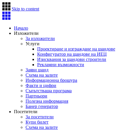
Skip to content
Начало
Изложители
За изложители
Услуги
Проектиране и изграждане на щандове
Конфигуратор на щандове на ИЕЦ
Изисквания за щандови строители
Рекламни възможности
Заяви щанд
Схема на залите
Информационна брошура
Факти и цифри
Съпътстваща програма
Партньори
Полезна информация
Банер генератор
Посетители
За посетители
Купи билет
Схема на залите