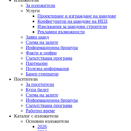
Изложители
За изложители
Услуги
Проектиране и изграждане на щандове
Конфигуратор на щандове на ИЕЦ
Изисквания за щандови строители
Рекламни възможности
Заяви щанд
Схема на залите
Информационна брошура
Факти и цифри
Съпътстваща програма
Партньори
Полезна информация
Банер генератор
Посетители
За посетители
Купи билет
Схема на залите
Информационна брошура
Съпътстваща програма
Работно време
Каталог с изложители
Основни изложители
2026