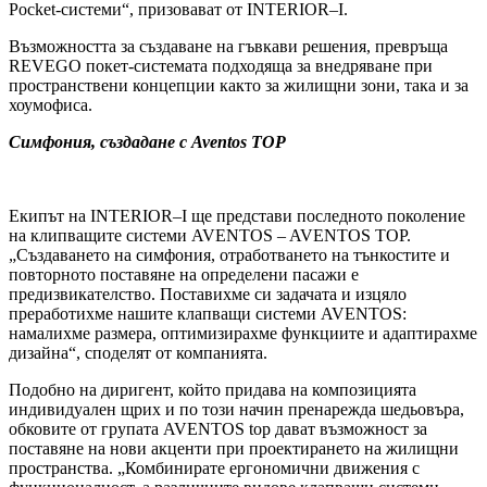
Pocket-системи“, призовават от INTERIOR–I.
Възможността за създаване на гъвкави решения, превръща
REVEGO покет-системата подходяща за внедряване при
пространствени концепции както за жилищни зони, така и за
хоумофиса.
Симфония, създадане с Aventos TOP
Екипът на INTERIOR–I ще представи последното поколение
на клипващите системи AVENTOS – AVENTOS TOP.
„Създаването на симфония, отработването на тънкостите и
повторното поставяне на определени пасажи е
предизвикателство. Поставихме си задачата и изцяло
преработихме нашите клапващи системи AVENTOS:
намалихме размера, оптимизирахме функциите и адаптирахме
дизайна“, споделят от компанията.
Подобно на диригент, който придава на композицията
индивидуален щрих и по този начин пренарежда шедьовъра,
обковите от групата AVENTOS top дават възможност за
поставяне на нови акценти при проектирането на жилищни
пространства. „Комбинирате ергономични движения с