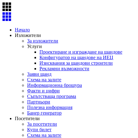
Skip
to
content
Начало
Изложители
За изложители
Услуги
Проектиране и изграждане на щандове
Конфигуратор на щандове на ИЕЦ
Изисквания за щандови строители
Рекламни възможности
Заяви щанд
Схема на залите
Информационна брошура
Факти и цифри
Съпътстваща програма
Партньори
Полезна информация
Банер генератор
Посетители
За посетители
Купи билет
Схема на залите