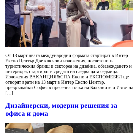
От 13 март двата международни формата стартират в Интер
Експо Център Две ключови изложения, посветени на
туристическия бранш и сектореа на дизайна, обзавеждането и
интериора, стартират в средата на следващата седмица.
Изложения ВАКАНЦИЯ&СПА Експо и ЕКСПОМЕБЕЛ ще
отворят врати на 13 март в Интер Експо Център,
превръщайки София в пресечна точка на Балканите и Източн
[…]
Дизайнерски, модерни решения за
офиса и дома