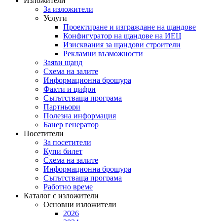
Изложители
За изложители
Услуги
Проектиране и изграждане на щандове
Конфигуратор на щандове на ИЕЦ
Изисквания за щандови строители
Рекламни възможности
Заяви щанд
Схема на залите
Информационна брошура
Факти и цифри
Съпътстваща програма
Партньори
Полезна информация
Банер генератор
Посетители
За посетители
Купи билет
Схема на залите
Информационна брошура
Съпътстваща програма
Работно време
Каталог с изложители
Основни изложители
2026