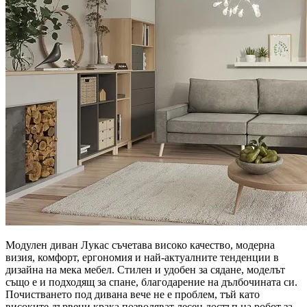
Модулен диван Лукас съчетава високо качество, модерна
визия, комфорт, ергономия и най-актуалните тенденции в
дизайна на мека мебел. Стилен и удобен за сядане, моделът
също е и подходящ за спане, благодарение на дълбочината си.
Почистването под дивана вече не е проблем, тъй като
високите дървени крака позволяват лесен достъп на робот за