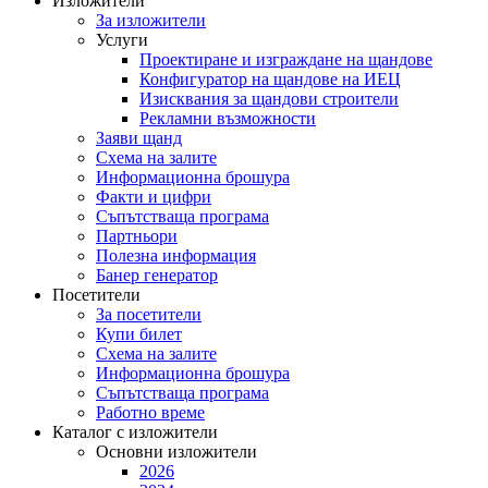
Изложители
За изложители
Услуги
Проектиране и изграждане на щандове
Конфигуратор на щандове на ИЕЦ
Изисквания за щандови строители
Рекламни възможности
Заяви щанд
Схема на залите
Информационна брошура
Факти и цифри
Съпътстваща програма
Партньори
Полезна информация
Банер генератор
Посетители
За посетители
Купи билет
Схема на залите
Информационна брошура
Съпътстваща програма
Работно време
Каталог с изложители
Основни изложители
2026