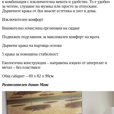
в комбинация с изключителна мекота и удобство. То е удобно
за четене, слушане на музика или просто за отпускане.
Дървените крака от бук внасят естетика и уют в дома.
Изключителен комфорт
Внимателно изчислена ергономия на сядане
Подвижен подглавник за максимален комфорт на врата
Дървени крака на въртяща основа
5 крака за повишена стабилност
Екологична конструкция – направена изцяло от шперплат и
метал – без пластмаси
Общ габарит – 69 х 82 х 99см
Разтегателен диван Макс