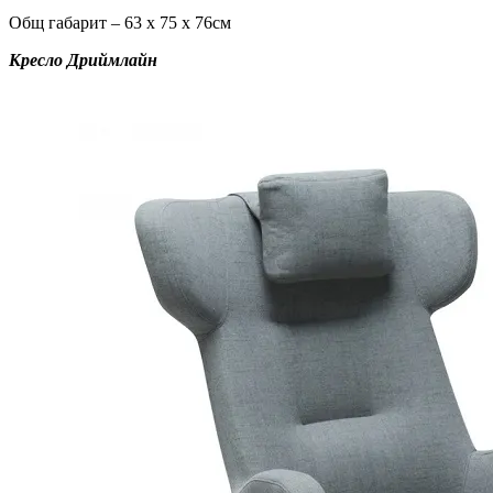
Общ габарит – 63 х 75 х 76см
Кресло Дриймлайн