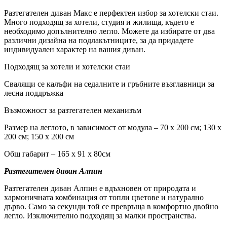
Разтегателен диван Макс е перфектен избор за хотелски стаи.
Много подходящ за хотели, студия и жилища, където е
необходимо допълнително легло. Можете да избирате от два
различни дизайна на подлакътниците, за да придадете
индивидуален характер на вашия диван.
Подходящ за хотели и хотелски стаи
Свалящи се калъфи на седалните и гръбните възглавници за
лесна поддръжка
Възможност за разтегателен механизъм
Размер на леглото, в зависимост от модула – 70 х 200 см; 130 х
200 см; 150 х 200 см
Общ габарит – 165 х 91 х 80см
Разтегателен диван Алпин
Разтегателен диван Алпин е вдъхновен от природата и
хармоничната комбинация от топли цветове и натурално
дърво. Само за секунди той се превръща в комфортно двойно
легло. Изключително подходящ за малки пространства.