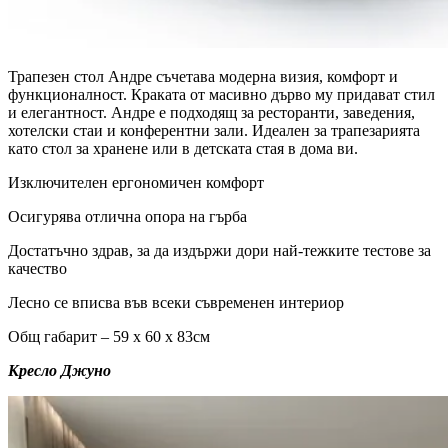
Трапезен стол Андре съчетава модерна визия, комфорт и
функционалност. Краката от масивно дърво му придават стил
и елегантност. Андре е подходящ за ресторанти, заведения,
хотелски стаи и конферентни зали. Идеален за трапезарията
като стол за хранене или в детската стая в дома ви.
Изключителен ергономичен комфорт
Осигурява отлична опора на гърба
Достатъчно здрав, за да издържи дори най-тежките тестове за
качество
Лесно се вписва във всеки съвременен интериор
Общ габарит – 59 х 60 х 83см
Кресло Джуно