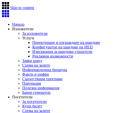
Skip to content
Начало
Изложители
За изложители
Услуги
Проектиране и изграждане на щандове
Конфигуратор на щандове на ИЕЦ
Изисквания за щандови строители
Рекламни възможности
Заяви щанд
Схема на залите
Информационна брошура
Факти и цифри
Съпътстваща програма
Партньори
Полезна информация
Банер генератор
Посетители
За посетители
Купи билет
Схема на залите