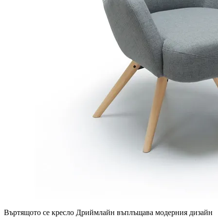
Въртящото се кресло Дриймлайн въплъщава модерния дизайн