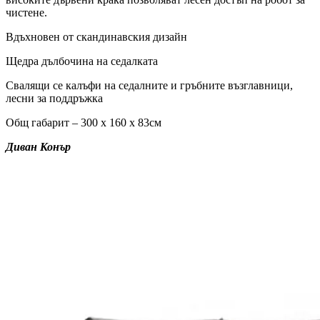
чистене.
Вдъхновен от скандинавския дизайн
Щедра дълбочина на седалката
Свалящи се калъфи на седалните и гръбните възглавници,
лесни за поддръжка
Общ габарит – 300 х 160 х 83см
Диван Конър