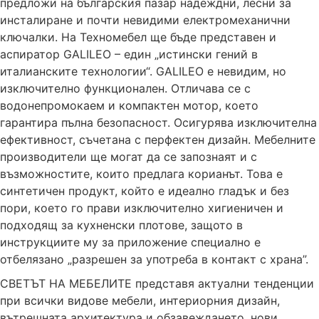
предложи на българския пазар надеждни, лесни за
инсталиране и почти невидими електромеханични
ключалки. На Техномебел ще бъде представен и
аспиратор GALILEO – един „истински гений в
италианските технологии“. GALILEO е невидим, но
изключително функционален. Отличава се с
водонепромокаем и компактен мотор, което
гарантира пълна безопасност. Осигурява изключителна
ефективност, съчетана с перфектен дизайн. Мебелните
производители ще могат да се запознаят и с
възможностите, които предлага корианът. Това е
синтетичен продукт, който е идеално гладък и без
пори, което го прави изключително хигиеничен и
подходящ за кухненски плотове, защото в
инструкциите му за приложение специално е
отбелязано „разрешен за употреба в контакт с храна”.
СВЕТЪТ НА МЕБЕЛИТЕ представя актуални тенденции
при всички видове мебели, интериорния дизайн,
вътрешната архитектура и обзавеждането, нови