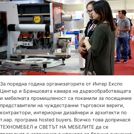
За поредна година организаторите от Интер Експо
Център и Браншовата камара на дървообработващата
и мебелната промишленост са поканили за посещение
представители на чуждестранни търговски вериги,
контрактори, интериорни дизайнери и архитекти по
т.нар. програма hosted buyers. Всичко това допринася
ТЕХНОМЕБЕЛ и СВЕТЪТ НА МЕБЕЛИТЕ да се
превърнат в изложения с ключово за бранша значение