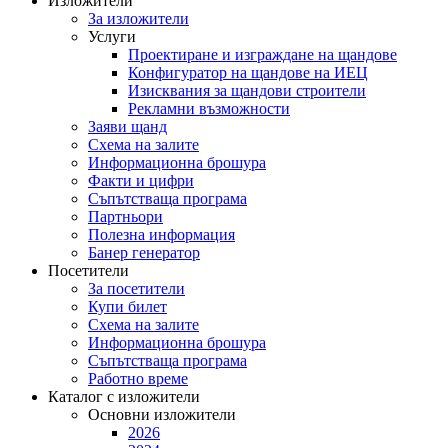
Изложители
За изложители
Услуги
Проектиране и изграждане на щандове
Конфигуратор на щандове на ИЕЦ
Изисквания за щандови строители
Рекламни възможности
Заяви щанд
Схема на залите
Информационна брошура
Факти и цифри
Съпътстваща програма
Партньори
Полезна информация
Банер генератор
Посетители
За посетители
Купи билет
Схема на залите
Информационна брошура
Съпътстваща програма
Работно време
Каталог с изложители
Основни изложители
2026