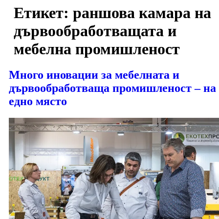
Етикет:
раншова камара на
дървообработващата и
мебелна промишленост
Много иновации за мебелната и
дървообработваща промишленост – на
едно място