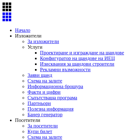
Skip
to
content
Начало
Изложители
За изложители
Услуги
Проектиране и изграждане на щандове
Конфигуратор на щандове на ИЕЦ
Изисквания за щандови строители
Рекламни възможности
Заяви щанд
Схема на залите
Информационна брошура
Факти и цифри
Съпътстваща програма
Партньори
Полезна информация
Банер генератор
Посетители
За посетители
Купи билет
Схема на залите