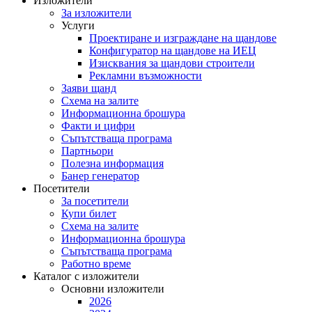
Изложители
За изложители
Услуги
Проектиране и изграждане на щандове
Конфигуратор на щандове на ИЕЦ
Изисквания за щандови строители
Рекламни възможности
Заяви щанд
Схема на залите
Информационна брошура
Факти и цифри
Съпътстваща програма
Партньори
Полезна информация
Банер генератор
Посетители
За посетители
Купи билет
Схема на залите
Информационна брошура
Съпътстваща програма
Работно време
Каталог с изложители
Основни изложители
2026