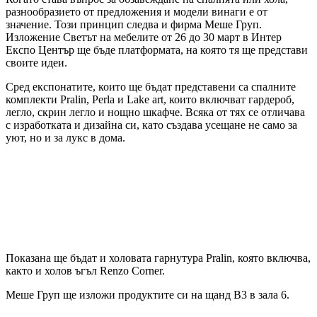
разнообразието от предложения и модели винаги е от
значение. Този принцип следва и фирма Меше Груп.
Изложение Светът на мебелите от 26 до 30 март в Интер
Експо Център ще бъде платформата, на която тя ще представи
своите идеи.
Сред експонатите, които ще бъдат представени са спалните
комплекти Pralin, Perla и Lake art, които включват гардероб,
легло, скрин легло и нощно шкафче. Всяка от тях се отличава
с изработката и дизайна си, като създава усещане не само за
уют, но и за лукс в дома.
Показана ще бъдат и холовата гарнутура Pralin, която включва,
както и холов ъгъл Renzo Corner.
Меше Груп ще изложи продуктите си на щанд В3 в зала 6.