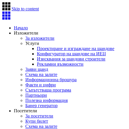
Skip to content
Начало
Изложители
За изложители
Услуги
Проектиране и изграждане на щандове
Конфигуратор на щандове на ИЕЦ
Изисквания за щандови строители
Рекламни възможности
Заяви щанд
Схема на залите
Информационна брошура
Факти и цифри
Съпътстваща програма
Партньори
Полезна информация
Банер генератор
Посетители
За посетители
Купи билет
Схема на залите