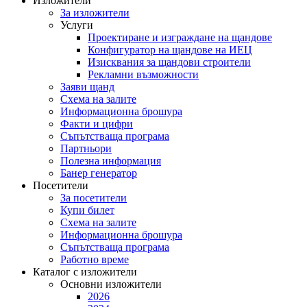
Изложители
За изложители
Услуги
Проектиране и изграждане на щандове
Конфигуратор на щандове на ИЕЦ
Изисквания за щандови строители
Рекламни възможности
Заяви щанд
Схема на залите
Информационна брошура
Факти и цифри
Съпътстваща програма
Партньори
Полезна информация
Банер генератор
Посетители
За посетители
Купи билет
Схема на залите
Информационна брошура
Съпътстваща програма
Работно време
Каталог с изложители
Основни изложители
2026