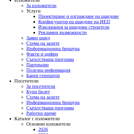
Изложители
За изложители
Услуги
Проектиране и изграждане на щандове
Конфигуратор на щандове на ИЕЦ
Изисквания за щандови строители
Рекламни възможности
Заяви щанд
Схема на залите
Информационна брошура
Факти и цифри
Съпътстваща програма
Партньори
Полезна информация
Банер генератор
Посетители
За посетители
Купи билет
Схема на залите
Информационна брошура
Съпътстваща програма
Работно време
Каталог с изложители
Основни изложители
2026