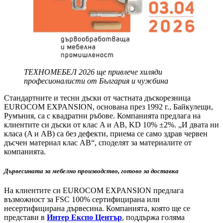
ТЕХНОМЕБЕЛ 2026 ще привлече хиляди
професионалисти от България и чужбина
Стандартните и тесни дъски от частната дъскорезница
EUROCOM EXPANSION, основана през 1992 г., Байкулещи,
Румъния, са с квадратни ръбове. Компанията предлага на
клиентите си дъски от клас A и AB, KD 10% ±2%. „И двата ни
класа (A и AB) са без дефекти, приема се само здрав червен
дъсчен материал клас AB“, споделят за материалите от
компанията.
Дървесината за мебелно производство, готово за доставка
На клиентите си EUROCOM EXPANSION предлага
възможност за FSC 100% сертифицирана или
несертифицирана дървесина. Компанията, която ще се
представи в
Интер Експо Център
, поддържа голяма