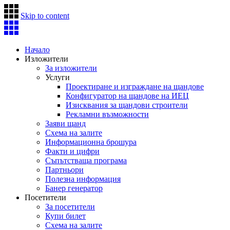
Skip to content
Начало
Изложители
За изложители
Услуги
Проектиране и изграждане на щандове
Конфигуратор на щандове на ИЕЦ
Изисквания за щандови строители
Рекламни възможности
Заяви щанд
Схема на залите
Информационна брошура
Факти и цифри
Съпътстваща програма
Партньори
Полезна информация
Банер генератор
Посетители
За посетители
Купи билет
Схема на залите