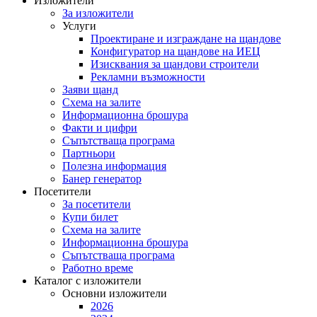
Изложители
За изложители
Услуги
Проектиране и изграждане на щандове
Конфигуратор на щандове на ИЕЦ
Изисквания за щандови строители
Рекламни възможности
Заяви щанд
Схема на залите
Информационна брошура
Факти и цифри
Съпътстваща програма
Партньори
Полезна информация
Банер генератор
Посетители
За посетители
Купи билет
Схема на залите
Информационна брошура
Съпътстваща програма
Работно време
Каталог с изложители
Основни изложители
2026