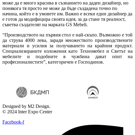
може да е много красива в съзнанието на даден дизайнер, но
понякога тя просто не може да бъде създадена точно по
начина, който е в умовете им. Важно е всеки един дизайнер да
е готов да модифицира своята идея, за да стане тя реалност,
съветва създателят на марката GS Mebeli.
“Производството на първия стол е най-скъпо. Възможно е той
да струва 4000 лева, заради множеството производствените
материали и усилия за получаването на крайния продукт.
Специализираните изложения като Техномебел и Светът на
мебелите и подобните в чужбина дават опит на
професионалистите”, категоричен е Господинов.
Designed by M2 Design.
© 2024 Inter Expo Center
Facebook-f