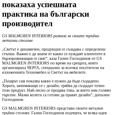
показаха успешната
практика на български
производител
GS МALMGREN INTERIORS
разказа за своите тръбни
метални столове
„Светът е динамичен, продукция се съзадава с определени
стъпки. Важно е да знаем от какво се нуждаят клиентите в
бързоразвиващия се свят“, каза Галин Господинов от GS
МALMGREN INTERIORS по време на срещата, която
организираха ЧЕРГА, специално за всички посетители на
изложенията Техномебел и Светът на мебелите.
„Пазарът сам показва какво е нужно да бъде създадено.
Хората, занимаващи се с дизайн, трябва да създадат точно
този продукт. Най-лесно се продава това, за което има голямо
търсене. Малко колеги са готови да правят дизайн”, допълни
Господинов.
GS МALMGREN INTERIORS представи своите метални
тръбни столове. Галин Господинов подчерта, че всяка идея