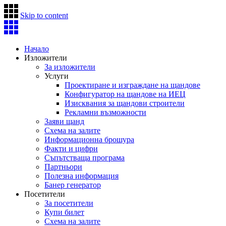
Skip to content
Начало
Изложители
За изложители
Услуги
Проектиране и изграждане на щандове
Конфигуратор на щандове на ИЕЦ
Изисквания за щандови строители
Рекламни възможности
Заяви щанд
Схема на залите
Информационна брошура
Факти и цифри
Съпътстваща програма
Партньори
Полезна информация
Банер генератор
Посетители
За посетители
Купи билет
Схема на залите