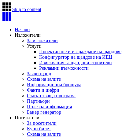
Skip to content
Начало
Изложители
За изложители
Услуги
Проектиране и изграждане на щандове
Конфигуратор на щандове на ИЕЦ
Изисквания за щандови строители
Рекламни възможности
Заяви щанд
Схема на залите
Информационна брошура
Факти и цифри
Съпътстваща програма
Партньори
Полезна информация
Банер генератор
Посетители
За посетители
Купи билет
Схема на залите