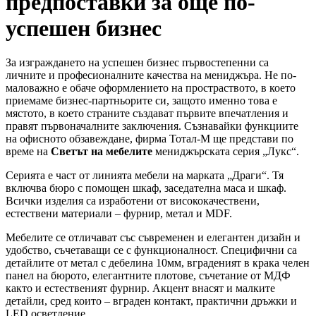
предпоставки за още по-
успешен бизнес
За изграждането на успешен бизнес първостепенни са
личните и професионалните качества на мениджъра. Не по-
маловажно е обаче оформлението на простраството, в което
приемаме бизнес-партньорите си, защото именно това е
мястото, в което страните създават първите впечатления и
правят първоначалните заключения. Съзнавайки функциите
на офисното обзавеждане, фирма Тотал-М ще представи по
време на
Светът на мебелите
мениджърската серия „Лукс“.
Серията е част от линията мебели на марката „Драги“. Тя
включва бюро с помощен шкаф, заседателна маса и шкаф.
Всички изделия са изработени от висококачествени,
естествени материали – фурнир, метал и MDF.
Мебелите се отличават със съвременен и елегантен дизайн и
удобство, съчетаващи се с функционалност. Специфични са
детайлите от метал с дебелина 10мм, вграденият в крака челен
панел на бюрото, елегантните плотове, съчетание от МДФ
както и естественият фурнир. Акцент внасят и малките
детайли, сред които – вграден контакт, практични дръжки и
LED осветление.