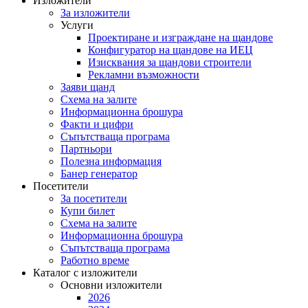
Изложители
За изложители
Услуги
Проектиране и изграждане на щандове
Конфигуратор на щандове на ИЕЦ
Изисквания за щандови строители
Рекламни възможности
Заяви щанд
Схема на залите
Информационна брошура
Факти и цифри
Съпътстваща програма
Партньори
Полезна информация
Банер генератор
Посетители
За посетители
Купи билет
Схема на залите
Информационна брошура
Съпътстваща програма
Работно време
Каталог с изложители
Основни изложители
2026