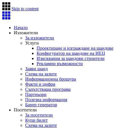
Skip to content
Начало
Изложители
За изложители
Услуги
Проектиране и изграждане на щандове
Конфигуратор на щандове на ИЕЦ
Изисквания за щандови строители
Рекламни възможности
Заяви щанд
Схема на залите
Информационна брошура
Факти и цифри
Съпътстваща програма
Партньори
Полезна информация
Банер генератор
Посетители
За посетители
Купи билет
Схема на залите