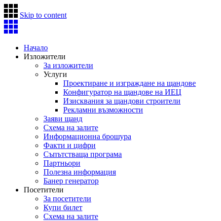
Skip to content
Начало
Изложители
За изложители
Услуги
Проектиране и изграждане на щандове
Конфигуратор на щандове на ИЕЦ
Изисквания за щандови строители
Рекламни възможности
Заяви щанд
Схема на залите
Информационна брошура
Факти и цифри
Съпътстваща програма
Партньори
Полезна информация
Банер генератор
Посетители
За посетители
Купи билет
Схема на залите