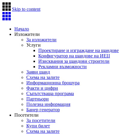
Skip to content
Начало
Изложители
За изложители
Услуги
Проектиране и изграждане на щандове
Конфигуратор на щандове на ИЕЦ
Изисквания за щандови строители
Рекламни възможности
Заяви щанд
Схема на залите
Информационна брошура
Факти и цифри
Съпътстваща програма
Партньори
Полезна информация
Банер генератор
Посетители
За посетители
Купи билет
Схема на залите