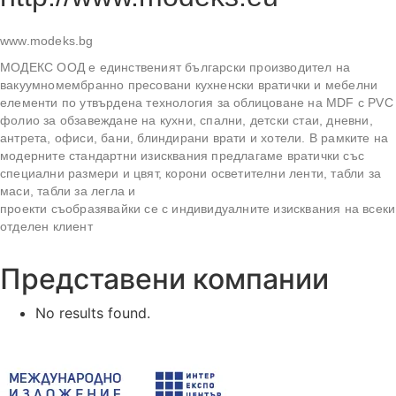
www.modeks.bg
МОДЕКС ООД е единственият български производител на
вакуумно‭мембранно пресовани кухненски вратички и мебелни
елементи по утвърдена технология за облицоване на MDF c PVC
фолио за обзавеждане на кухни‬, спални‬, детски стаи‬, дневни‬,
антрета,‬ офиси, бани, блиндирани врати и хотели. В ‬рамките на
модерните стандартни изисквания предлагаме вратички със
специални размери и цвят, корони‬ осветителни ленти,‬ табли за
маси, ‬табли за легла и
проекти съобразявайки се с индивидуалните изисквания на всеки
отделен клиент‮
Представени компании
No results found.