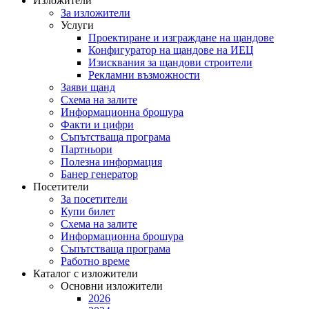
Изложители
За изложители
Услуги
Проектиране и изграждане на щандове
Конфигуратор на щандове на ИЕЦ
Изисквания за щандови строители
Рекламни възможности
Заяви щанд
Схема на залите
Информационна брошура
Факти и цифри
Съпътстваща програма
Партньори
Полезна информация
Банер генератор
Посетители
За посетители
Купи билет
Схема на залите
Информационна брошура
Съпътстваща програма
Работно време
Каталог с изложители
Основни изложители
2026