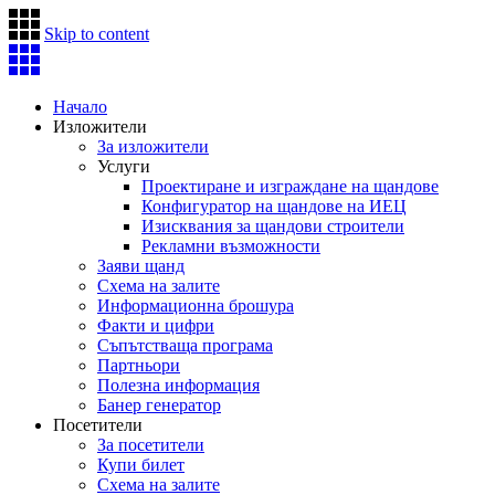
Skip to content
Начало
Изложители
За изложители
Услуги
Проектиране и изграждане на щандове
Конфигуратор на щандове на ИЕЦ
Изисквания за щандови строители
Рекламни възможности
Заяви щанд
Схема на залите
Информационна брошура
Факти и цифри
Съпътстваща програма
Партньори
Полезна информация
Банер генератор
Посетители
За посетители
Купи билет
Схема на залите