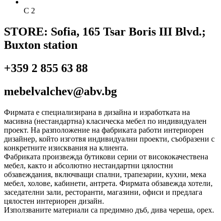
C 2
STORE: Sofia, 165 Tsar Boris III Blvd.;
Buxton station
+359 2 855 63 88
mebelvalchev@abv.bg
Фирмата е специализирана в дизайна и изработката на
масивна (нестандартна) класическа мебел по индивидуален
проект. На разположение на фабриката работи интериорен
дизайнер, който изготвя индивидуални проекти, съобразени с
конкретните изисквания на клиента.
Фабриката произвежда бутикови серии от висококачествена
мебел, както и абсолютно нестандартни цялостни
обзавеждания, включващи спални, трапезарии, кухни, мека
мебел, холове, кабинети, антрета. Фирмата обзавежда хотели,
заседателни зали, ресторанти, магазини, офиси и предлага
цялостен интериорен дизайн.
Използваните материали са предимно дъб, дива череша, орех.