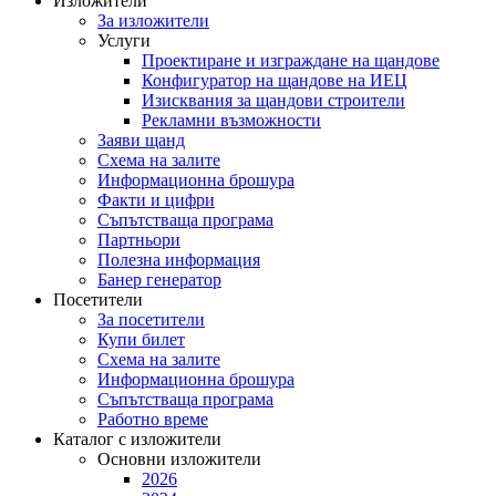
Изложители
За изложители
Услуги
Проектиране и изграждане на щандове
Конфигуратор на щандове на ИЕЦ
Изисквания за щандови строители
Рекламни възможности
Заяви щанд
Схема на залите
Информационна брошура
Факти и цифри
Съпътстваща програма
Партньори
Полезна информация
Банер генератор
Посетители
За посетители
Купи билет
Схема на залите
Информационна брошура
Съпътстваща програма
Работно време
Каталог с изложители
Основни изложители
2026