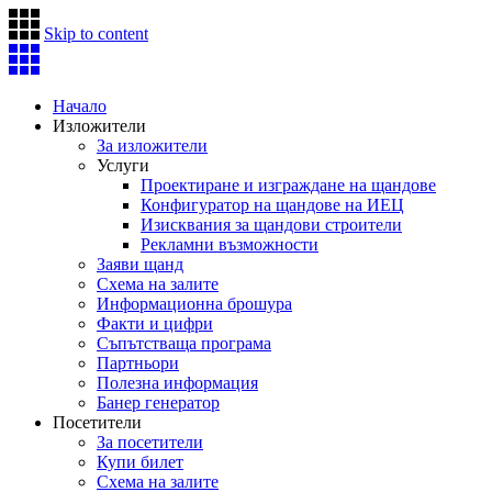
Skip to content
Начало
Изложители
За изложители
Услуги
Проектиране и изграждане на щандове
Конфигуратор на щандове на ИЕЦ
Изисквания за щандови строители
Рекламни възможности
Заяви щанд
Схема на залите
Информационна брошура
Факти и цифри
Съпътстваща програма
Партньори
Полезна информация
Банер генератор
Посетители
За посетители
Купи билет
Схема на залите