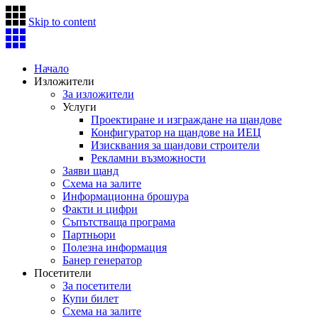
Skip to content
Начало
Изложители
За изложители
Услуги
Проектиране и изграждане на щандове
Конфигуратор на щандове на ИЕЦ
Изисквания за щандови строители
Рекламни възможности
Заяви щанд
Схема на залите
Информационна брошура
Факти и цифри
Съпътстваща програма
Партньори
Полезна информация
Банер генератор
Посетители
За посетители
Купи билет
Схема на залите