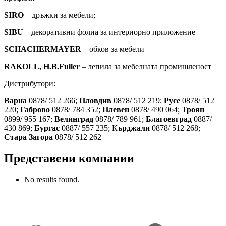
SIRO
– дръжки за мебели;
SIBU
– декоративни фолиa за интериорно приложение
SCHACHERMAYER
– обков за мебели
RAKOLL, H.B.Fuller
– лепила за мебелната промишленост
Дистрибутори:
Варна
0878/ 512 266;
Пловдив
0878/ 512 219;
Русе
0878/ 512
220;
Габрово
0878/ 784 352;
Плевен
0878/ 490 064;
Троян
0899/ 955 167;
Велинград
0878/ 789 961;
Благоевград
0887/
430 869;
Бургас
0887/ 557 235; К
ърджали
0878/ 512 268;
Стара Загора
0878/ 512 262
Представени компании
No results found.