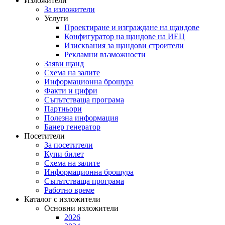
Изложители
За изложители
Услуги
Проектиране и изграждане на щандове
Конфигуратор на щандове на ИЕЦ
Изисквания за щандови строители
Рекламни възможности
Заяви щанд
Схема на залите
Информационна брошура
Факти и цифри
Съпътстваща програма
Партньори
Полезна информация
Банер генератор
Посетители
За посетители
Купи билет
Схема на залите
Информационна брошура
Съпътстваща програма
Работно време
Каталог с изложители
Основни изложители
2026