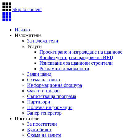
Skip to content
Начало
Изложители
За изложители
Услуги
Проектиране и изграждане на щандове
Конфигуратор на щандове на ИЕЦ
Изисквания за щандови строители
Рекламни възможности
Заяви щанд
Схема на залите
Информационна брошура
Факти и цифри
Съпътстваща програма
Партньори
Полезна информация
Банер генератор
Посетители
За посетители
Купи билет
Схема на залите