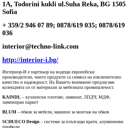
1A, Todorini kukli ul.Suha Reka, BG 1505
Sofia
+ 359/2 946 07 89; 0878/619 035; 0878/619
036
interior@techno-link.com
http://interior-i.bg/
Интериор-И е партньор на водещи европейски
производители, чиито продукти са символ на изключително
качество и надеждност. На Вашето внимание предлагаме
колекцията си от материали за мебелната промишленост.
KAINDL
– кухненски плотове, ламинат, ЛПДЧ, МДФ,
ламиниран паркет
BLUM
– обков за мебели, машини за монтаж на обков
SCHUECO Design
– системи за плъзгащи врати, алуминиеви
профили