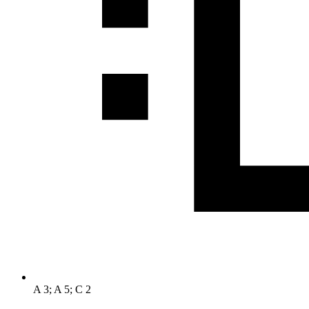
A 3; A 5; C 2