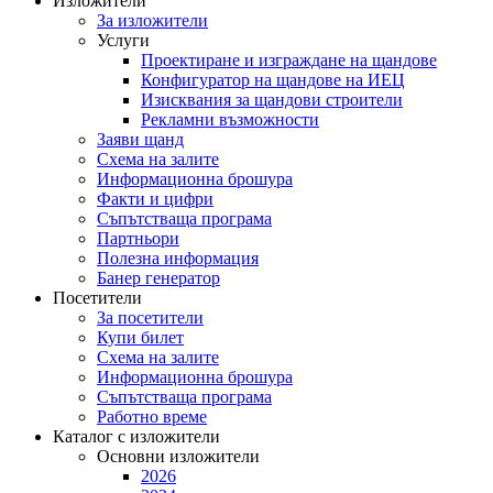
Изложители
За изложители
Услуги
Проектиране и изграждане на щандове
Конфигуратор на щандове на ИЕЦ
Изисквания за щандови строители
Рекламни възможности
Заяви щанд
Схема на залите
Информационна брошура
Факти и цифри
Съпътстваща програма
Партньори
Полезна информация
Банер генератор
Посетители
За посетители
Купи билет
Схема на залите
Информационна брошура
Съпътстваща програма
Работно време
Каталог с изложители
Основни изложители
2026