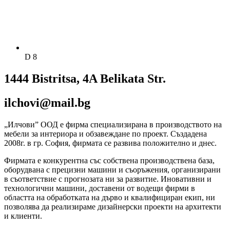
D 8
1444 Bistritsa, 4A Belikata Str.
ilchovi@mail.bg
„Илчови” ООД е фирма специализирана в производството на
мебели за интериора и обзавеждане по проект. Създадена
2008г. в гр. София, фирмата се развива положително и днес.
Фирмата е конкурентна със собствена производствена база,
оборудвана с прецизни машини и съоръжения, организирани
в съответствие с прогнозата ни за развитие. Иновативни и
технологични машини, доставени от водещи фирми в
областта на обработката на дърво и квалифициран екип, ни
позволява да реализираме дизайнерски проекти на архитекти
и клиенти.