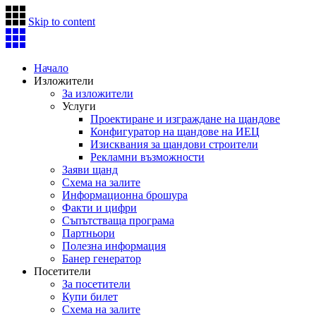
Skip to content
Начало
Изложители
За изложители
Услуги
Проектиране и изграждане на щандове
Конфигуратор на щандове на ИЕЦ
Изисквания за щандови строители
Рекламни възможности
Заяви щанд
Схема на залите
Информационна брошура
Факти и цифри
Съпътстваща програма
Партньори
Полезна информация
Банер генератор
Посетители
За посетители
Купи билет
Схема на залите