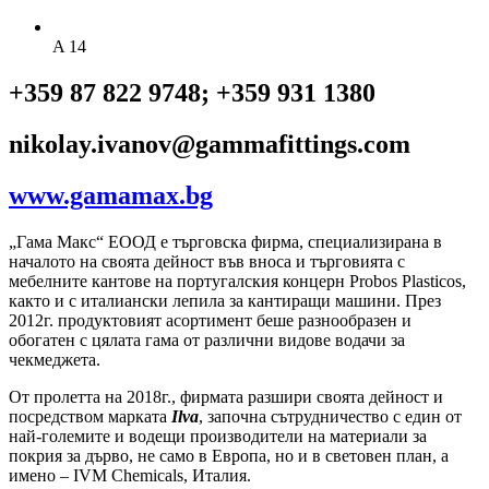
A 14
+359 87 822 9748; +359 931 1380
nikolay.ivanov@gammafittings.com
www.gamamax.bg
„Гама Макс“ ЕООД е търговска фирма, специализирана в
началото на своята дейност във вноса и търговията с
мебелните кантове на португалския концерн Probos Plasticos,
както и с италиански лепила за кантиращи машини. През
2012г. продуктовият асортимент беше разнообразен и
обогатен с цялата гама от различни видове водачи за
чекмеджета.
От пролетта на 2018г., фирмата разшири своята дейност и
посредством марката
Ilva
, започна сътрудничество с един от
най-големите и водещи производители на материали за
покрия за дърво, не само в Европа, но и в световен план, а
имено – IVM Chemicals, Италия.