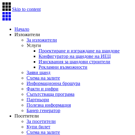
Skip to content
Начало
Изложители
За изложители
Услуги
Проектиране и изграждане на щандове
Конфигуратор на щандове на ИЕЦ
Изисквания за щандови строители
Рекламни възможности
Заяви щанд
Схема на залите
Информационна брошура
Факти и цифри
Съпътстваща програма
Партньори
Полезна информация
Банер генератор
Посетители
За посетители
Купи билет
Схема на залите