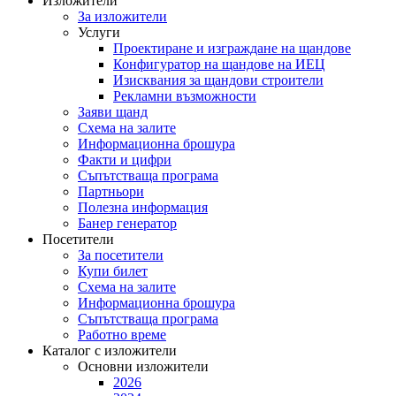
Изложители
За изложители
Услуги
Проектиране и изграждане на щандове
Конфигуратор на щандове на ИЕЦ
Изисквания за щандови строители
Рекламни възможности
Заяви щанд
Схема на залите
Информационна брошура
Факти и цифри
Съпътстваща програма
Партньори
Полезна информация
Банер генератор
Посетители
За посетители
Купи билет
Схема на залите
Информационна брошура
Съпътстваща програма
Работно време
Каталог с изложители
Основни изложители
2026