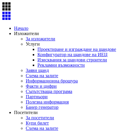
Skip
to
content
Начало
Изложители
За изложители
Услуги
Проектиране и изграждане на щандове
Конфигуратор на щандове на ИЕЦ
Изисквания за щандови строители
Рекламни възможности
Заяви щанд
Схема на залите
Информационна брошура
Факти и цифри
Съпътстваща програма
Партньори
Полезна информация
Банер генератор
Посетители
За посетители
Купи билет
Схема на залите