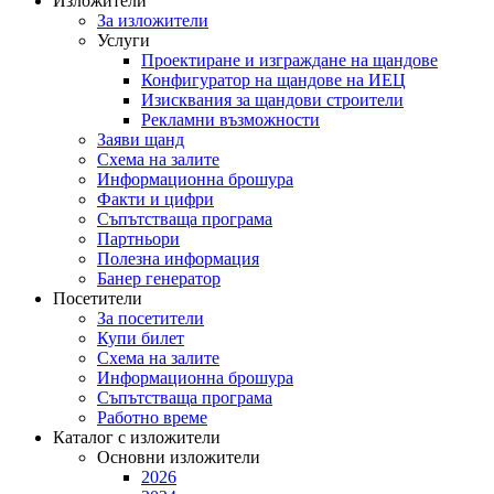
Изложители
За изложители
Услуги
Проектиране и изграждане на щандове
Конфигуратор на щандове на ИЕЦ
Изисквания за щандови строители
Рекламни възможности
Заяви щанд
Схема на залите
Информационна брошура
Факти и цифри
Съпътстваща програма
Партньори
Полезна информация
Банер генератор
Посетители
За посетители
Купи билет
Схема на залите
Информационна брошура
Съпътстваща програма
Работно време
Каталог с изложители
Основни изложители
2026