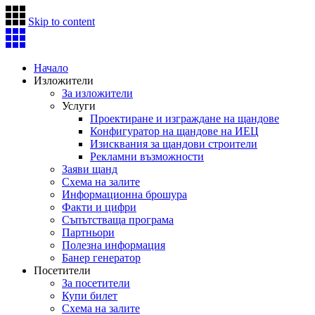
Skip to content
Начало
Изложители
За изложители
Услуги
Проектиране и изграждане на щандове
Конфигуратор на щандове на ИЕЦ
Изисквания за щандови строители
Рекламни възможности
Заяви щанд
Схема на залите
Информационна брошура
Факти и цифри
Съпътстваща програма
Партньори
Полезна информация
Банер генератор
Посетители
За посетители
Купи билет
Схема на залите