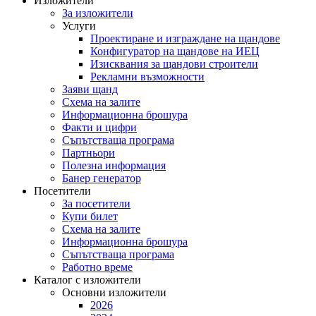
Изложители
За изложители
Услуги
Проектиране и изграждане на щандове
Конфигуратор на щандове на ИЕЦ
Изисквания за щандови строители
Рекламни възможности
Заяви щанд
Схема на залите
Информационна брошура
Факти и цифри
Съпътстваща програма
Партньори
Полезна информация
Банер генератор
Посетители
За посетители
Купи билет
Схема на залите
Информационна брошура
Съпътстваща програма
Работно време
Каталог с изложители
Основни изложители
2026