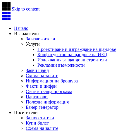
Skip to content
Начало
Изложители
За изложители
Услуги
Проектиране и изграждане на щандове
Конфигуратор на щандове на ИЕЦ
Изисквания за щандови строители
Рекламни възможности
Заяви щанд
Схема на залите
Информационна брошура
Факти и цифри
Съпътстваща програма
Партньори
Полезна информация
Банер генератор
Посетители
За посетители
Купи билет
Схема на залите