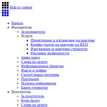
Skip to content
Начало
Изложители
За изложители
Услуги
Проектиране и изграждане на щандове
Конфигуратор на щандове на ИЕЦ
Изисквания за щандови строители
Рекламни възможности
Заяви щанд
Схема на залите
Информационна брошура
Факти и цифри
Съпътстваща програма
Партньори
Полезна информация
Банер генератор
Посетители
За посетители
Купи билет
Схема на залите