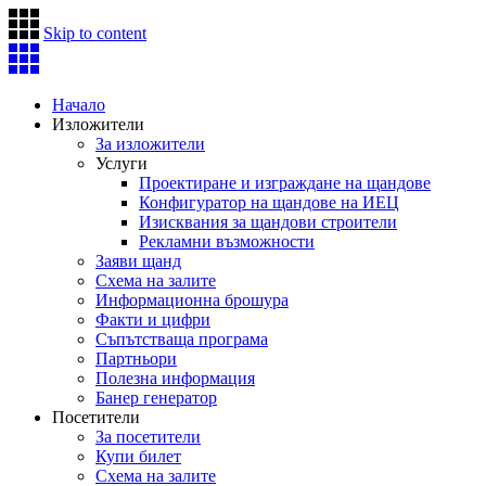
Skip to content
Начало
Изложители
За изложители
Услуги
Проектиране и изграждане на щандове
Конфигуратор на щандове на ИЕЦ
Изисквания за щандови строители
Рекламни възможности
Заяви щанд
Схема на залите
Информационна брошура
Факти и цифри
Съпътстваща програма
Партньори
Полезна информация
Банер генератор
Посетители
За посетители
Купи билет
Схема на залите