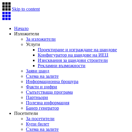
Skip to content
Начало
Изложители
За изложители
Услуги
Проектиране и изграждане на щандове
Конфигуратор на щандове на ИЕЦ
Изисквания за щандови строители
Рекламни възможности
Заяви щанд
Схема на залите
Информационна брошура
Факти и цифри
Съпътстваща програма
Партньори
Полезна информация
Банер генератор
Посетители
За посетители
Купи билет
Схема на залите