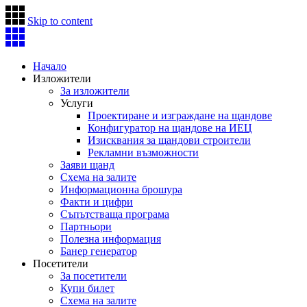
Skip to content
Начало
Изложители
За изложители
Услуги
Проектиране и изграждане на щандове
Конфигуратор на щандове на ИЕЦ
Изисквания за щандови строители
Рекламни възможности
Заяви щанд
Схема на залите
Информационна брошура
Факти и цифри
Съпътстваща програма
Партньори
Полезна информация
Банер генератор
Посетители
За посетители
Купи билет
Схема на залите