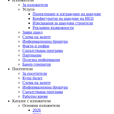
Изложители
За изложители
Услуги
Проектиране и изграждане на щандове
Конфигуратор на щандове на ИЕЦ
Изисквания за щандови строители
Рекламни възможности
Заяви щанд
Схема на залите
Информационна брошура
Факти и цифри
Съпътстваща програма
Партньори
Полезна информация
Банер генератор
Посетители
За посетители
Купи билет
Схема на залите
Информационна брошура
Съпътстваща програма
Работно време
Каталог с изложители
Основни изложители
2026