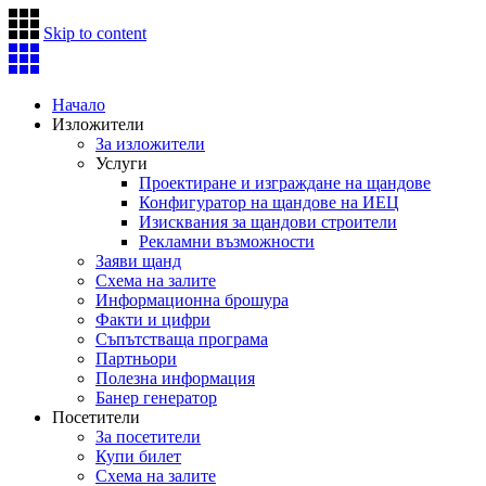
Skip to content
Начало
Изложители
За изложители
Услуги
Проектиране и изграждане на щандове
Конфигуратор на щандове на ИЕЦ
Изисквания за щандови строители
Рекламни възможности
Заяви щанд
Схема на залите
Информационна брошура
Факти и цифри
Съпътстваща програма
Партньори
Полезна информация
Банер генератор
Посетители
За посетители
Купи билет
Схема на залите