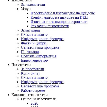
Изложители
За изложители
Услуги
Проектиране и изграждане на щандове
Конфигуратор на щандове на ИЕЦ
Изисквания за щандови строители
Рекламни възможности
Заяви щанд
Схема на залите
Информационна брошура
Факти и цифри
Съпътстваща програма
Партньори
Полезна информация
Банер генератор
Посетители
За посетители
Купи билет
Схема на залите
Информационна брошура
Съпътстваща програма
Работно време
Каталог с изложители
Основни изложители
2026