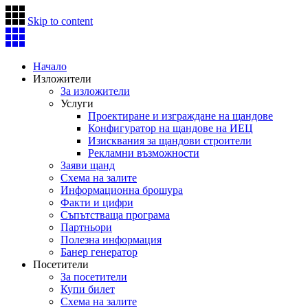
Skip to content
Начало
Изложители
За изложители
Услуги
Проектиране и изграждане на щандове
Конфигуратор на щандове на ИЕЦ
Изисквания за щандови строители
Рекламни възможности
Заяви щанд
Схема на залите
Информационна брошура
Факти и цифри
Съпътстваща програма
Партньори
Полезна информация
Банер генератор
Посетители
За посетители
Купи билет
Схема на залите