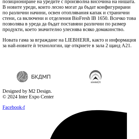
позициониране на уредите с произволна височина на нишата.
В новите уреди, които лесно могат да бъдат конфигурирани
по различни начини, освен отоплявания капак и странични
стени, са включени и отделения BioFresh IB 1650. Всичко това
позволява в уреда да бъдат поставяни различни по размер
продукти, което значително улеснява всяко домакинство.
Новата гама за вграждане на LIEBHERR, както и информация
за най-новите ѝ технологии, ще откриете в зала 2 щанд А21.
Designed by M2 Design.
© 2024 Inter Expo Center
Facebook-f