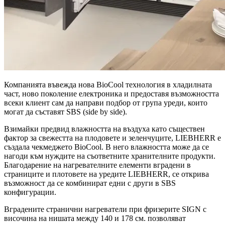
Компанията въвежда нова BioCool технология в хладилната
част, ново поколение електроника и предоставя възможността
всеки клиент сам да направи подбор от група уреди, които
могат да съставят SBS (side by side).
Взимайки предвид влажността на въздуха като съществен
фактор за свежестта на плодовете и зеленчуците, LIEBHERR е
създала чекмеджето BioCool. В него влажността може да се
нагоди към нуждите на съответните хранителните продукти.
Благодарение на нагревателните елементи вградени в
страниците и плотовете на уредите LIEBHERR, се открива
възможност да се комбинират едни с други в SBS
конфигурации.
Вградените странични нагреватели при фризерите SIGN с
височина на нишата между 140 и 178 см. позволяват