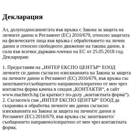
Декларация
Аз, долуподписаният/ата във връзка с Закона за защита на
личните данни и Регламент (ЕС) 2016/679, относно защитата
на физическите лица във връзка с обработването на лични
данни и относно свободното движение на такива данни, в
сила във всички държави-члeнки на ЕС от 25.05.2018 год.
Декларирам:
1. Предоставям на „ИНТЕР ЕКСПО ЦЕНТЪР“ ЕООД
личните си данни съгласно изискванията на Закона за защита
на личните данни и Регламент (ЕС) 2016/679, във връзка със
запитването/съобщението направено/изпратено от мен чрез
контактна форма качена в секция „КОНТАКТИ“, в сайт
www.machtech.bg (за краткост по-долу „контактната форма“).
2. Съгласен/а съм „ИНТЕР ЕКСПО ЦЕНТЪР“ ЕООД да
съхранява и обработва личните ми данни съгласно
изискванията на Закона за защита на личните данни и
Регламент (ЕС) 2016/679, във връзка със запитването/
съобщението направено/изпратено от мен чрез контактната
форма.