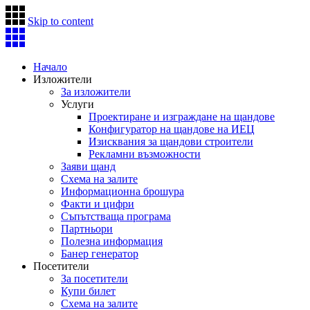
Skip to content
Начало
Изложители
За изложители
Услуги
Проектиране и изграждане на щандове
Конфигуратор на щандове на ИЕЦ
Изисквания за щандови строители
Рекламни възможности
Заяви щанд
Схема на залите
Информационна брошура
Факти и цифри
Съпътстваща програма
Партньори
Полезна информация
Банер генератор
Посетители
За посетители
Купи билет
Схема на залите