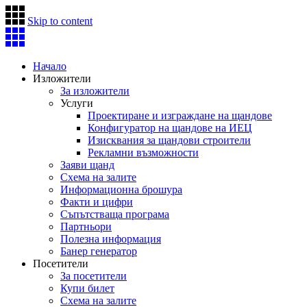
Skip to content
Начало
Изложители
За изложители
Услуги
Проектиране и изграждане на щандове
Конфигуратор на щандове на ИЕЦ
Изисквания за щандови строители
Рекламни възможности
Заяви щанд
Схема на залите
Информационна брошура
Факти и цифри
Съпътстваща програма
Партньори
Полезна информация
Банер генератор
Посетители
За посетители
Купи билет
Схема на залите