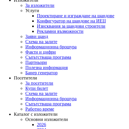
Изложители
За изложители
Услуги
Проектиране и изграждане на щандове
Конфигуратор на щандове на ИЕЦ
Изисквания за щандови строители
Рекламни възможности
Заяви щанд
Схема на залите
Информационна брошура
Факти и цифри
Съпътстваща програма
Партньори
Полезна информация
Банер генератор
Посетители
За посетители
Купи билет
Схема на залите
Информационна брошура
Съпътстваща програма
Работно време
Каталог с изложители
Основни изложители
2026