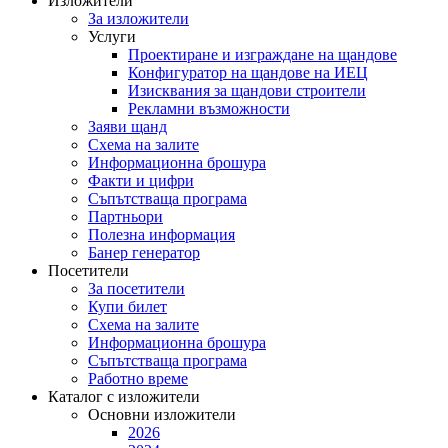
Изложители
За изложители
Услуги
Проектиране и изграждане на щандове
Конфигуратор на щандове на ИЕЦ
Изисквания за щандови строители
Рекламни възможности
Заяви щанд
Схема на залите
Информационна брошура
Факти и цифри
Съпътстваща програма
Партньори
Полезна информация
Банер генератор
Посетители
За посетители
Купи билет
Схема на залите
Информационна брошура
Съпътстваща програма
Работно време
Каталог с изложители
Основни изложители
2026