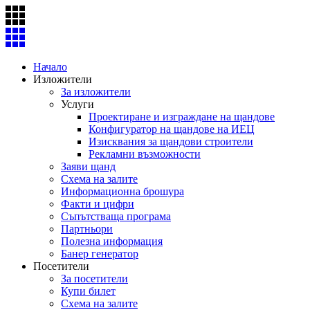
Skip
to
content
Начало
Изложители
За изложители
Услуги
Проектиране и изграждане на щандове
Конфигуратор на щандове на ИЕЦ
Изисквания за щандови строители
Рекламни възможности
Заяви щанд
Схема на залите
Информационна брошура
Факти и цифри
Съпътстваща програма
Партньори
Полезна информация
Банер генератор
Посетители
За посетители
Купи билет
Схема на залите