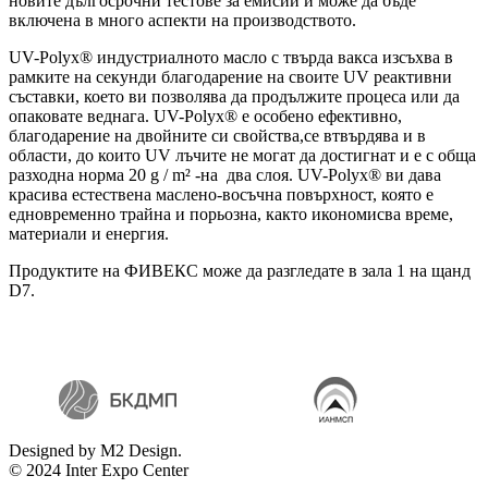
новите дългосрочни тестове за емисии и може да бъде
включена в много аспекти на производството.
UV-Polyx® индустриалното масло с твърда вакса изсъхва в
рамките на секунди благодарение на своите UV реактивни
съставки, което ви позволява да продължите процеса или да
опаковате веднага. UV-Polyx® е особено ефективно,
благодарение на двойните си свойства,се втвърдява и в
области, до които UV лъчите не могат да достигнат и е с обща
разходна норма 20 g / m² -на два слоя. UV-Polyx® ви дава
красива естествена маслено-восъчна повърхност, която е
едновременно трайна и порьозна, както икономисва време,
материали и енергия.
Продуктите на ФИВЕКС може да разгледате в зала 1 на щанд
D7.
Designed by M2 Design.
© 2024 Inter Expo Center