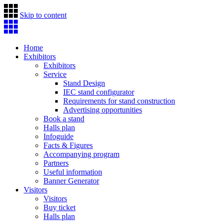
Skip to content
Home
Exhibitors
Exhibitors
Service
Stand Design
IEC stand configurator
Requirements for stand construction
Advertising opportunities
Book a stand
Halls plan
Infoguide
Facts & Figures
Accompanying program
Partners
Useful information
Banner Generator
Visitors
Visitors
Buy ticket
Halls plan