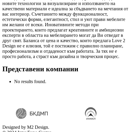
новите технологии за визуализиране и използването на
качествени материали е идеална за сбъдването на мечтания от
вас интериор. Съчетанието между функционалност,
естетически форми, елегантност, стил и уют прави мебелите
им желани от всеки. Иновативните методи при
проектирането, които предлагат креативните и амбициозни
експерти в областта на мебелирането могат да Ви отведат в
друг свят. Баланса от цена и качество, които предлага Love 2
Design не е илюзия, той е постижим с правилно планиране,
професионализъм и отдаденост към работата. За тях не е
просто работа, а страст към дизайна и творческия процес.
Представени компании
No results found.
Designed by M2 Design.