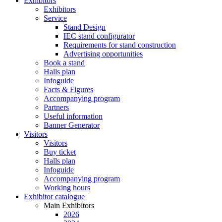
Exhibitors
Exhibitors
Service
Stand Design
IEC stand configurator
Requirements for stand construction
Advertising opportunities
Book a stand
Halls plan
Infoguide
Facts & Figures
Accompanying program
Partners
Useful information
Banner Generator
Visitors
Visitors
Buy ticket
Halls plan
Infoguide
Accompanying program
Working hours
Exhibitor catalogue
Main Exhibitors
2026