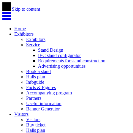
Skip to content
Home
Exhibitors
Exhibitors
Service
Stand Design
IEC stand configurator
Requirements for stand construction
Advertising opportunities
Book a stand
Halls plan
Infoguide
Facts & Figures
Accompanying program
Partners
Useful information
Banner Generator
Visitors
Visitors
Buy ticket
Halls plan