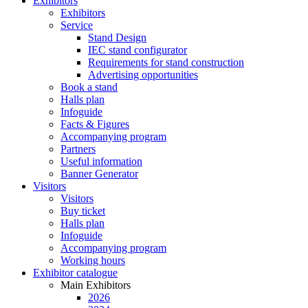
Exhibitors
Exhibitors
Service
Stand Design
IEC stand configurator
Requirements for stand construction
Advertising opportunities
Book a stand
Halls plan
Infoguide
Facts & Figures
Accompanying program
Partners
Useful information
Banner Generator
Visitors
Visitors
Buy ticket
Halls plan
Infoguide
Accompanying program
Working hours
Exhibitor catalogue
Main Exhibitors
2026