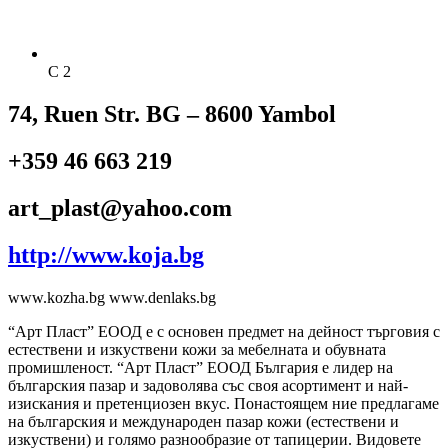
C 2
74, Ruen Str. BG – 8600 Yambol
+359 46 663 219
art_plast@yahoo.com
http://www.koja.bg
www.kozha.bg www.denlaks.bg
“Арт Пласт” ЕООД е с основен предмет на дейност търговия с
естествени и изкуствени кожи за мебелната и обувната
промишленост. “Арт Пласт” ЕООД България е лидер на
българския пазар и задоволява със своя асортимент и най-
изискания и претенциозен вкус. Понастоящем ние предлагаме
на българския и международен пазар кожи (естествени и
изкуствени) и голямо разнообразие от тапицерии. Видовете