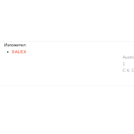
Изложител:
SALEX
Austri
1
C 6; 