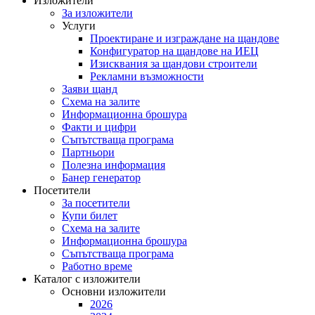
Изложители
За изложители
Услуги
Проектиране и изграждане на щандове
Конфигуратор на щандове на ИЕЦ
Изисквания за щандови строители
Рекламни възможности
Заяви щанд
Схема на залите
Информационна брошура
Факти и цифри
Съпътстваща програма
Партньори
Полезна информация
Банер генератор
Посетители
За посетители
Купи билет
Схема на залите
Информационна брошура
Съпътстваща програма
Работно време
Каталог с изложители
Основни изложители
2026