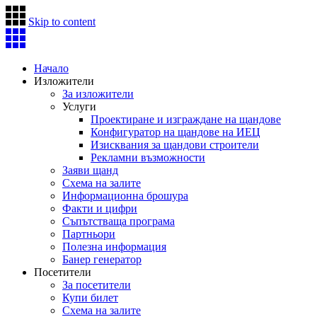
Skip to content
Начало
Изложители
За изложители
Услуги
Проектиране и изграждане на щандове
Конфигуратор на щандове на ИЕЦ
Изисквания за щандови строители
Рекламни възможности
Заяви щанд
Схема на залите
Информационна брошура
Факти и цифри
Съпътстваща програма
Партньори
Полезна информация
Банер генератор
Посетители
За посетители
Купи билет
Схема на залите