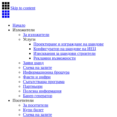
Skip to content
Начало
Изложители
За изложители
Услуги
Проектиране и изграждане на щандове
Конфигуратор на щандове на ИЕЦ
Изисквания за щандови строители
Рекламни възможности
Заяви щанд
Схема на залите
Информационна брошура
Факти и цифри
Съпътстваща програма
Партньори
Полезна информация
Банер генератор
Посетители
За посетители
Купи билет
Схема на залите