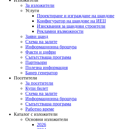
Изложители
За изложители
Услуги
Проектиране и изграждане на щандове
Конфигуратор на щандове на ИЕЦ
Изисквания за щандови строители
Рекламни възможности
Заяви щанд
Схема на залите
Информационна брошура
Факти и цифри
Съпътстваща програма
Партньори
Полезна информация
Банер генератор
Посетители
За посетители
Купи билет
Схема на залите
Информационна брошура
Съпътстваща програма
Работно време
Каталог с изложители
Основни изложители
2026