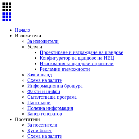
Skip
to
content
Начало
Изложители
За изложители
Услуги
Проектиране и изграждане на щандове
Конфигуратор на щандове на ИЕЦ
Изисквания за щандови строители
Рекламни възможности
Заяви щанд
Схема на залите
Информационна брошура
Факти и цифри
Съпътстваща програма
Партньори
Полезна информация
Банер генератор
Посетители
За посетители
Купи билет
Схема на залите