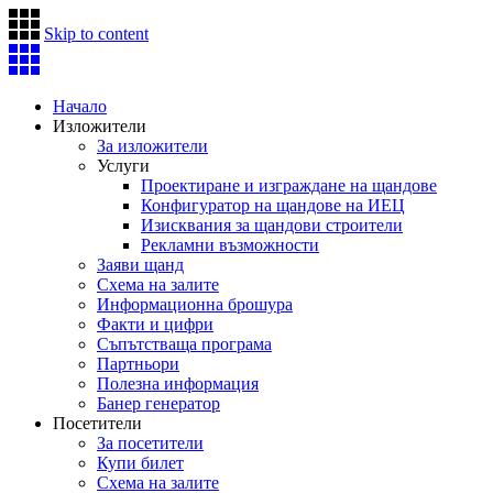
Skip to content
Начало
Изложители
За изложители
Услуги
Проектиране и изграждане на щандове
Конфигуратор на щандове на ИЕЦ
Изисквания за щандови строители
Рекламни възможности
Заяви щанд
Схема на залите
Информационна брошура
Факти и цифри
Съпътстваща програма
Партньори
Полезна информация
Банер генератор
Посетители
За посетители
Купи билет
Схема на залите