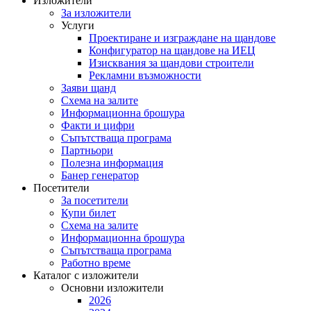
Изложители
За изложители
Услуги
Проектиране и изграждане на щандове
Конфигуратор на щандове на ИЕЦ
Изисквания за щандови строители
Рекламни възможности
Заяви щанд
Схема на залите
Информационна брошура
Факти и цифри
Съпътстваща програма
Партньори
Полезна информация
Банер генератор
Посетители
За посетители
Купи билет
Схема на залите
Информационна брошура
Съпътстваща програма
Работно време
Каталог с изложители
Основни изложители
2026