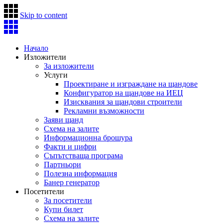
Skip to content
Начало
Изложители
За изложители
Услуги
Проектиране и изграждане на щандове
Конфигуратор на щандове на ИЕЦ
Изисквания за щандови строители
Рекламни възможности
Заяви щанд
Схема на залите
Информационна брошура
Факти и цифри
Съпътстваща програма
Партньори
Полезна информация
Банер генератор
Посетители
За посетители
Купи билет
Схема на залите