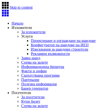
Skip to content
Начало
Изложители
За изложители
Услуги
Проектиране и изграждане на щандове
Конфигуратор на щандове на ИЕЦ
Изисквания за щандови строители
Рекламни възможности
Заяви щанд
Схема на залите
Информационна брошура
Факти и цифри
Съпътстваща програма
Партньори
Полезна информация
Банер генератор
Посетители
За посетители
Купи билет
Схема на залите