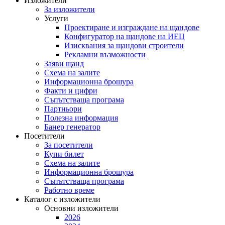
Изложители
За изложители
Услуги
Проектиране и изграждане на щандове
Конфигуратор на щандове на ИЕЦ
Изисквания за щандови строители
Рекламни възможности
Заяви щанд
Схема на залите
Информационна брошура
Факти и цифри
Съпътстваща програма
Партньори
Полезна информация
Банер генератор
Посетители
За посетители
Купи билет
Схема на залите
Информационна брошура
Съпътстваща програма
Работно време
Каталог с изложители
Основни изложители
2026