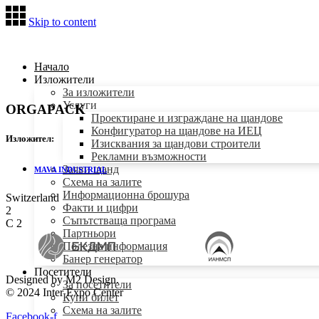
Skip to content
Начало
Изложители
За изложители
Услуги
ORGAPACK
Проектиране и изграждане на щандове
Конфигуратор на щандове на ИЕЦ
Изложител:
Изисквания за щандови строители
Рекламни възможности
Заяви щанд
MAVA INDUSTRIAL
Схема на залите
Информационна брошура
Switzerland
Факти и цифри
2
Съпътстваща програма
C 2
Партньори
Полезна информация
Банер генератор
Посетители
Designed by M2 Design.
За посетители
© 2024 Inter Expo Center
Купи билет
Схема на залите
Facebook-f