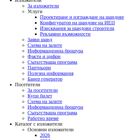
Изложители
За изложители
Услуги
Проектиране и изграждане на щандове
Конфигуратор на щандове на ИЕЦ
Изисквания за щандови строители
Рекламни възможности
Заяви щанд
Схема на залите
Информационна брошура
Факти и цифри
Съпътстваща програма
Партньори
Полезна информация
Банер генератор
Посетители
За посетители
Купи билет
Схема на залите
Информационна брошура
Съпътстваща програма
Работно време
Каталог с изложители
Основни изложители
2026