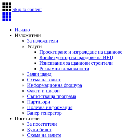
Skip to content
Начало
Изложители
За изложители
Услуги
Проектиране и изграждане на щандове
Конфигуратор на щандове на ИЕЦ
Изисквания за щандови строители
Рекламни възможности
Заяви щанд
Схема на залите
Информационна брошура
Факти и цифри
Съпътстваща програма
Партньори
Полезна информация
Банер генератор
Посетители
За посетители
Купи билет
Схема на залите