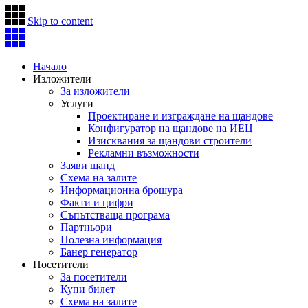
Skip to content
Начало
Изложители
За изложители
Услуги
Проектиране и изграждане на щандове
Конфигуратор на щандове на ИЕЦ
Изисквания за щандови строители
Рекламни възможности
Заяви щанд
Схема на залите
Информационна брошура
Факти и цифри
Съпътстваща програма
Партньори
Полезна информация
Банер генератор
Посетители
За посетители
Купи билет
Схема на залите