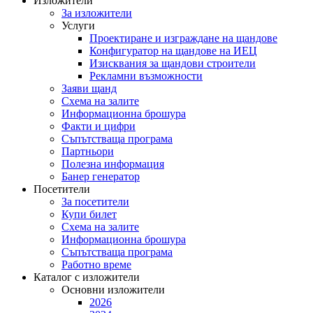
Изложители
За изложители
Услуги
Проектиране и изграждане на щандове
Конфигуратор на щандове на ИЕЦ
Изисквания за щандови строители
Рекламни възможности
Заяви щанд
Схема на залите
Информационна брошура
Факти и цифри
Съпътстваща програма
Партньори
Полезна информация
Банер генератор
Посетители
За посетители
Купи билет
Схема на залите
Информационна брошура
Съпътстваща програма
Работно време
Каталог с изложители
Основни изложители
2026