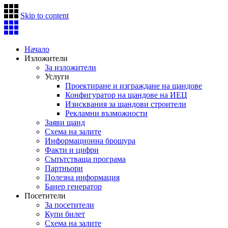
Skip to content
Начало
Изложители
За изложители
Услуги
Проектиране и изграждане на щандове
Конфигуратор на щандове на ИЕЦ
Изисквания за щандови строители
Рекламни възможности
Заяви щанд
Схема на залите
Информационна брошура
Факти и цифри
Съпътстваща програма
Партньори
Полезна информация
Банер генератор
Посетители
За посетители
Купи билет
Схема на залите