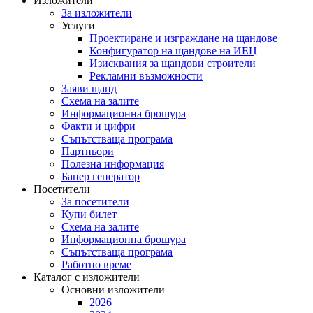
Изложители
За изложители
Услуги
Проектиране и изграждане на щандове
Конфигуратор на щандове на ИЕЦ
Изисквания за щандови строители
Рекламни възможности
Заяви щанд
Схема на залите
Информационна брошура
Факти и цифри
Съпътстваща програма
Партньори
Полезна информация
Банер генератор
Посетители
За посетители
Купи билет
Схема на залите
Информационна брошура
Съпътстваща програма
Работно време
Каталог с изложители
Основни изложители
2026