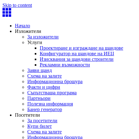
Skip to content
Начало
Изложители
За изложители
Услуги
Проектиране и изграждане на щандове
Конфигуратор на щандове на ИЕЦ
Изисквания за щандови строители
Рекламни възможности
Заяви щанд
Схема на залите
Информационна брошура
Факти и цифри
Съпътстваща програма
Партньори
Полезна информация
Банер генератор
Посетители
За посетители
Купи билет
Схема на залите
Информационна брошура