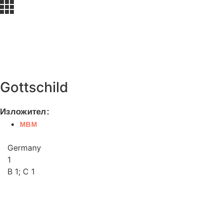
Gottschild
Изложител:
MBM
Germany
1
B 1; C 1